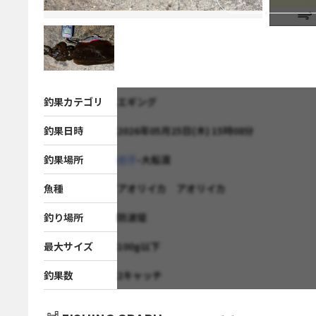
釣果カテゴリ
エギング
釣果日時
2026年05月25日(木) 15時08分
釣果場所
岩手
-大船渡
魚種
アオリイカ アオリイカ
釣り場所
防波堤
最大サイズ
100g以下
釣果数
2キャッチ