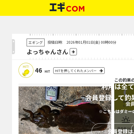
投稿日時: 2026年01月01日(金) 00時00分
エギング
よっちゃんさん
46
HITを押してくれたメンバー
HIT
この釣果
利用は全
会員登録して釣
※こちらはダミー
会員登録は