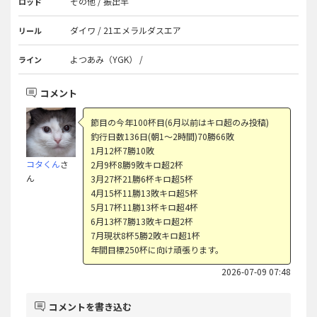
その他 / 振出竿
ロッド
ダイワ / 21エメラルダスエア
リール
よつあみ（YGK） /
ライン
コメント
節目の今年100杯目(6月以前はキロ超のみ投稿)
釣行日数136日(朝1〜2時間)70勝66敗
1月12杯7勝10敗
コタくん
さ
2月9杯8勝9敗キロ超2杯
ん
3月27杯21勝6杯キロ超5杯
4月15杯11勝13敗キロ超5杯
5月17杯11勝13杯キロ超4杯
6月13杯7勝13敗キロ超2杯
7月現状8杯5勝2敗キロ超1杯
年間目標250杯に向け頑張ります。
2026-07-09 07:48
コメントを書き込む