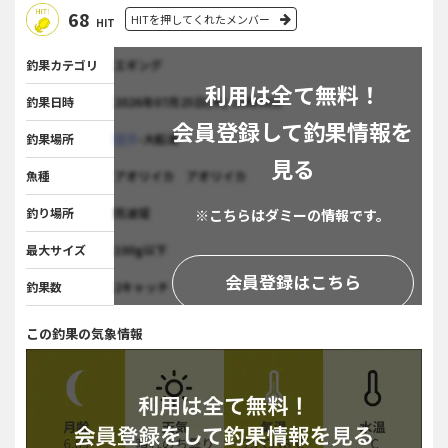
68
HITを押してくれたメンバー
HIT
釣果カテゴリ
エギング
利用は全て無料！
釣果日時
2026年07月25日(木) 15時08分
会員登録して釣果情報を
釣果場所
岩手
-大船渡
見る
魚種
アオリイカ アオリイカ
釣り場所
防波堤
※こちらはダミーの情報です。
最大サイズ
100g以下
会員登録はこちら
釣果数
2キャッチ
この釣果の気象情報