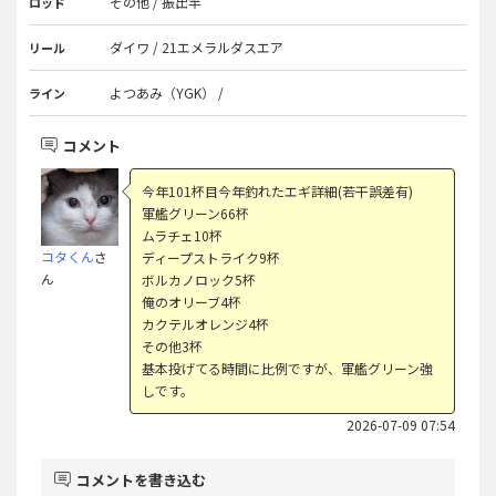
その他 / 振出竿
ロッド
ダイワ / 21エメラルダスエア
リール
よつあみ（YGK） /
ライン
コメント
今年101杯目今年釣れたエギ詳細(若干誤差有)
軍艦グリーン66杯
ムラチェ10杯
コタくん
さ
ディープストライク9杯
ん
ボルカノロック5杯
俺のオリーブ4杯
カクテルオレンジ4杯
その他3杯
基本投げてる時間に比例ですが、軍艦グリーン強
しです。
2026-07-09 07:54
コメントを書き込む