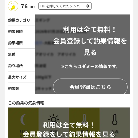
76
HITを押してくれたメンバー
HIT
釣果カテゴリ
エギング
利用は全て無料！
釣果日時
2026年07月25日(木) 15時08分
会員登録して釣果情報を
釣果場所
岩手
-大船渡
見る
魚種
アオリイカ アオリイカ
釣り場所
防波堤
※こちらはダミーの情報です。
最大サイズ
100g以下
会員登録はこちら
釣果数
2キャッチ
この釣果の気象情報