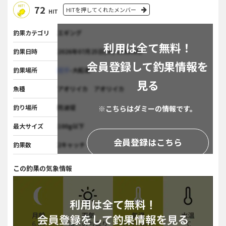
72
HITを押してくれたメンバー
HIT
釣果カテゴリ
エギング
利用は全て無料！
釣果日時
2026年07月25日(木) 15時08分
会員登録して釣果情報を
釣果場所
岩手
-大船渡
見る
魚種
アオリイカ アオリイカ
釣り場所
防波堤
※こちらはダミーの情報です。
最大サイズ
100g以下
会員登録はこちら
釣果数
2キャッチ
この釣果の気象情報