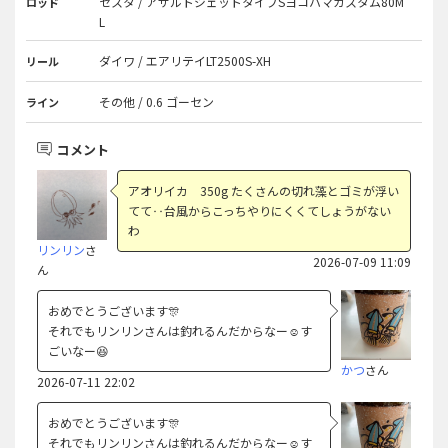
ゼスタ / アサルトジェットタイプSヨコハマカスタム80M
ロッド
L
ダイワ / エアリテイLT2500S-XH
リール
その他 / 0.6 ゴーセン
ライン
コメント
アオリイカ 350g たくさんの切れ藻とゴミが浮い
てて‥台風からこっちやりにくくてしょうがない
わ
リンリン
さ
2026-07-09 11:09
ん
おめでとうございます🎊
それでもリンリンさんは釣れるんだからなー☺️す
ごいなー😆
かつ
さん
2026-07-11 22:02
おめでとうございます🎊
それでもリンリンさんは釣れるんだからなー☺️す