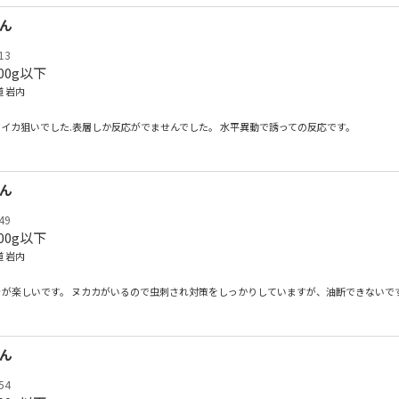
さん
13
00g以下
 岩内
イカ狙いでした.表層しか反応がでませんでした。 水平異動で誘っての反応です。
さん
49
00g以下
 岩内
が楽しいです。 ヌカカがいるので虫刺され対策をしっかりしていますが、油断できないで
さん
54