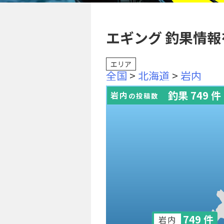
エギング 釣果情報
エリア
全国
>
北海道
>
岩内
釣果 749 件
岩内
の投稿数
749 件
岩内