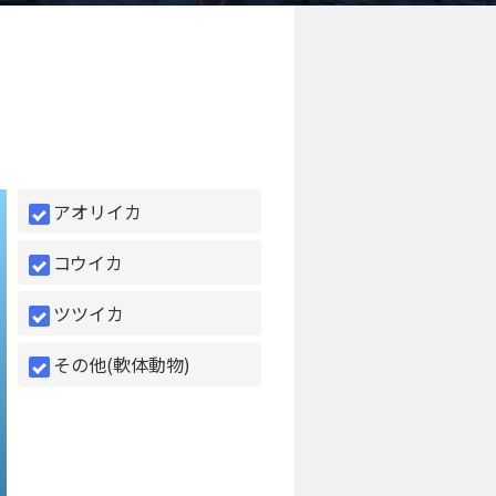
アオリイカ
コウイカ
ツツイカ
その他(軟体動物)