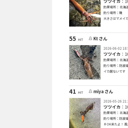
ツツイカ
：1
釣果場所： 北海道
釣り場所：磯
大きさはマメイ
55
Kt さん
HIT
2026-06-02 18:
ツツイカ
：1
釣果場所： 北海道
釣り場所：防波
イカ居ないです
41
miya さん
HIT
2026-05-26 21:
ツツイカ
：1
釣果場所： 北海道
釣り場所：防波
♯OK来たよ！ 