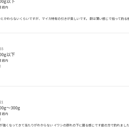
00g以下
 岩内
カとかわらないくらいですが、マイカ特有の引きが楽しいです。 群は薄い感じで拾って釣る
55
00g以下
 岩内
堤
21
00g〜300g
 岩内
堤
風が強くなってきて当たりがわからない イワシの群れの下に居る感じです底の方で釣れまし