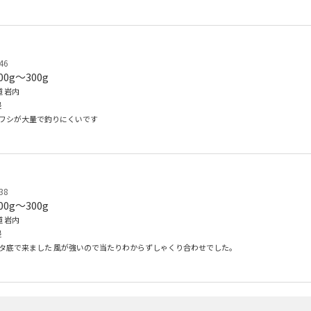
46
00g〜300g
 岩内
堤
イワシが大量で釣りにくいです
38
00g〜300g
 岩内
堤
ベタ底で来ました 風が強いので当たりわからずしゃくり合わせでした。