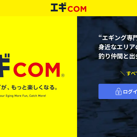
“エギング専門
身近なエリア
釣り仲間と出
＼ す
ログ