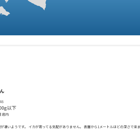
さん
46
00g以下
 岩内
が凄いようです。 イカが寄ってる気配がありません。 表層から1メートルほどの深さで来