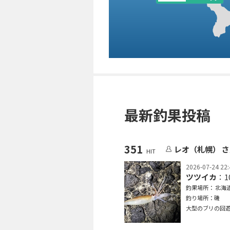
最新釣果投稿
351
レオ（札幌） 
HIT
2026-07-24 22:
ツツイカ
：1
釣果場所： 北海道
釣り場所：磯
大型のブリの回遊