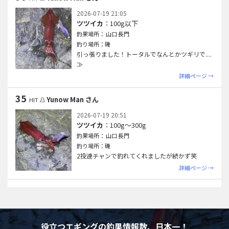
2026-07-19 21:05
ツツイカ
：100g以下
釣果場所： 山口 長門
釣り場所：磯
引っ張りました！トータルでなんとかツギリで.
...
≫
詳細ページ →
35
Yunow Man さん
HIT
2026-07-19 20:51
ツツイカ
：100g〜300g
釣果場所： 山口 長門
釣り場所：磯
2投連チャンで釣れてくれましたが続かず笑
詳細ページ →
役立つエギングの釣果情報数、日本一！