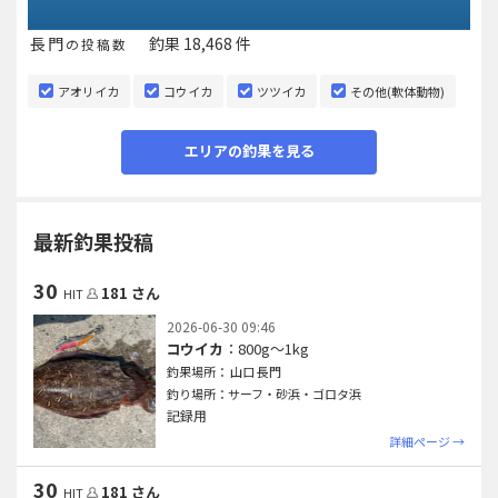
長門
釣果 18,468 件
の投稿数
18,468 件
長門
アオリイカ
コウイカ
ツツイカ
その他(軟体動物)
エリアの釣果を見る
最新釣果投稿
30
181 さん
HIT
2026-06-30 09:46
コウイカ
：800g〜1kg
釣果場所： 山口 長門
釣り場所：サーフ・砂浜・ゴロタ浜
記録用
詳細ページ →
30
181 さん
HIT