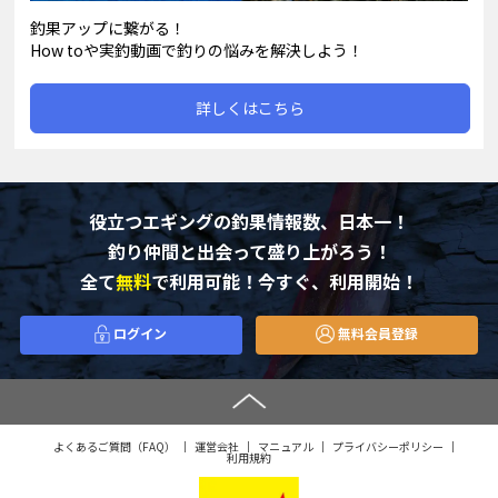
釣果アップに繋がる！
How toや実釣動画で釣りの悩みを解決しよう！
詳しくはこちら
役立つエギングの釣果情報数、日本一！
釣り仲間と出会って盛り上がろう！
全て
無料
で利用可能！今すぐ、利用開始！
ログイン
無料会員登録
よくあるご質問（FAQ）
運営会社
マニュアル
プライバシーポリシー
利用規約