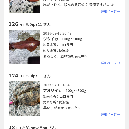
風が止むと、蚊🦟の襲来💦 対策済ですが.
... ≫
詳細ページ →
126
Dips11 さん
HIT
2026-07-18 20:47
ツツイカ
：100g〜300g
釣果場所： 山口 長門
釣り場所：防波堤
夏らしく、風物詩を満喫中✨
詳細ページ →
124
Dips11 さん
HIT
2026-07-18 18:48
アオリイカ
：100g〜300g
釣果場所： 山口 長門
釣り場所：防波堤
早い子が掛かりました✨
詳細ページ →
38
Yunow Man さん
HIT