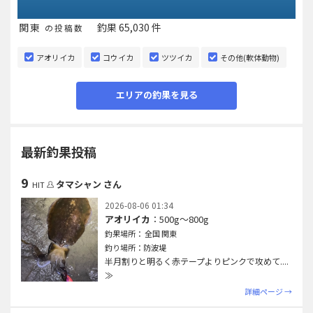
関東
釣果 65,030 件
の投稿数
288 件
茨城
アオリイカ
コウイカ
ツツイカ
その他(軟体動物)
エリアの釣果を見る
2,083 件
東京
最新釣果投稿
14,783 件
千葉
47,876 件
神奈川
9
タマシャン さん
HIT
2026-08-06 01:34
アオリイカ
：500g〜800g
釣果場所： 全国 関東
釣り場所：防波堤
半月割りと明るく赤テープよりピンクで攻めて.
...
≫
詳細ページ →