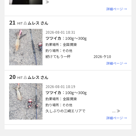
≫
詳細ページ →
21
ムレス さん
HIT
2026-08-01 18:31
ツツイカ
：100g〜300g
釣果場所： 全国 関東
釣り場所：その他
続けてもう一杯 2026-ケ10
詳細ページ →
20
ムレス さん
HIT
2026-08-01 18:19
ツツイカ
：100g〜300g
釣果場所： 全国 関東
釣り場所：その他
久しぶりの三崎エリアで .
... ≫
詳細ページ →