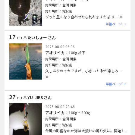
釣果場所： 全国 関東
釣り場所：防波堤
グッと重くなり合わせたら釣れますた🤣 ９.
... ≫
詳細ページ →
17
たいしょー さん
HIT
2026-08-09 06:06
アオリイカ
：100g以下
釣果場所： 全国 関東
釣り場所：防波堤
久しぶりのイカですが、小さい！ 秋が楽しみ.
...
≫
詳細ページ →
27
YU-JIES さん
HIT
2026-08-08 23:46
アオリイカ
：100g〜300g
釣果場所： 全国 関東
釣り場所：防波堤
台風の影響なのか海は大荒れの濁り気味。開始3
...