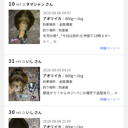
10
タマシャン さん
HIT
2026-08-06 00:07
アオリイカ
：800g〜1kg
釣果場所： 全国 関東
釣り場所：防波堤
半月の夜^_^今日は釣れる予感で23時スター
ト！
... ≫
詳細ページ →
31
いし さん
HIT
2026-08-09 04:10
アオリイカ
：800g〜1kg
釣果場所： 全国 関東
釣り場所：防波堤
根掛かり？からのジー‼️この場所で追尾有り.
... ≫
詳細ページ →
30
いし さん
HIT
2026-08-08 21:00
アオリイカ
：800g〜1kg