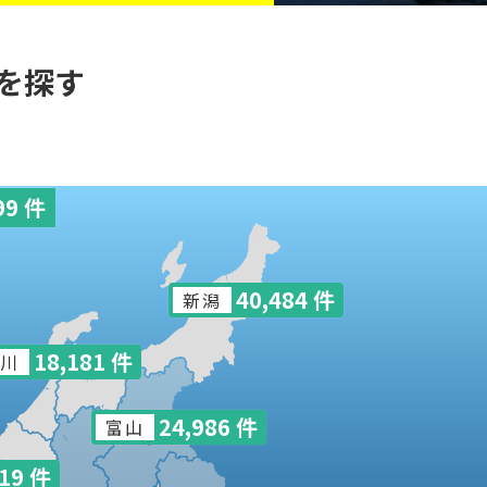
を探す
99 件
40,484 件
新潟
18,181 件
川
24,986 件
富山
519 件