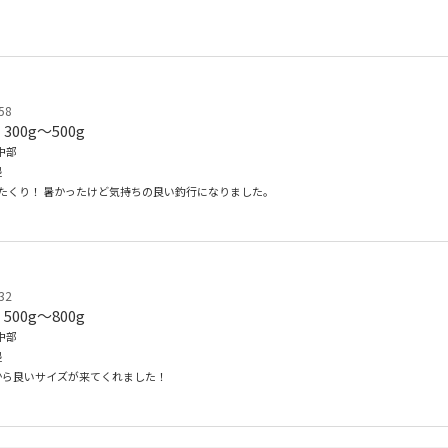
58
300g〜500g
中部
堤
たくり！ 暑かったけど気持ちの良い釣行になりました。
32
500g〜800g
中部
堤
から良いサイズが来てくれました！