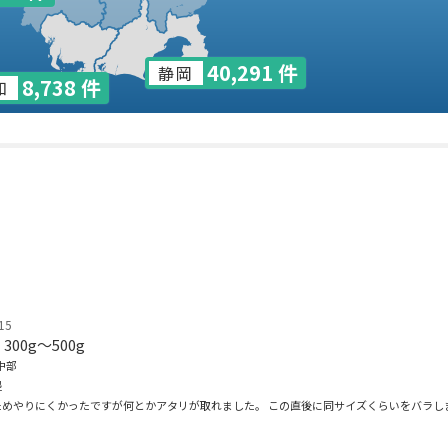
40,291 件
静岡
8,738 件
知
15
300g〜500g
中部
堤
ためやりにくかったですが何とかアタリが取れました。 この直後に同サイズくらいをバラし