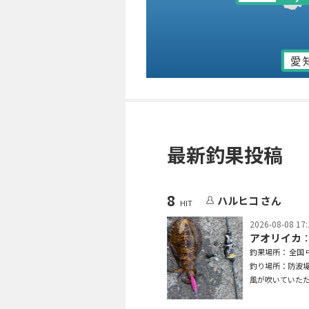
愛
最新釣果投稿
8
ハルヒコ さん
HIT
2026-08-08 17:
アオリイカ
：
釣果場所： 全国 
釣り場所：防波
風が吹いていた