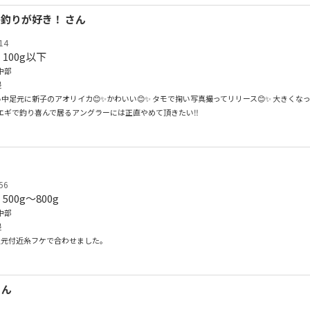
釣りが好き！ さん
14
：100g以下
中部
堤
足元に新子のアオリイカ😊✨️かわいい😊✨️ タモで掬い写真撮ってリリース😊✨️ 大きくなっ
小エギで釣り喜んで居るアングラーには正直やめて頂きたい‼️
56
500g〜800g
中部
堤
足元付近糸フケで合わせました。
さん