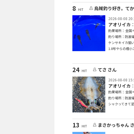
8
烏賊釣り好き。てか
HIT
2026-08-08 20:
アオリイカ
釣果場所： 全国 
釣り場所：防波
ケンサキイカ狙い中
1.8号やらの極
24
てさ さん
HIT
2026-08-08 15:
アオリイカ
：
釣果場所： 全国 
釣り場所：防波
シャクってきて
13
まさかっちゃん 
HIT