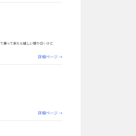
て帰って来たら嬉しい限り😊✨️ けど
詳細ページ →
詳細ページ →