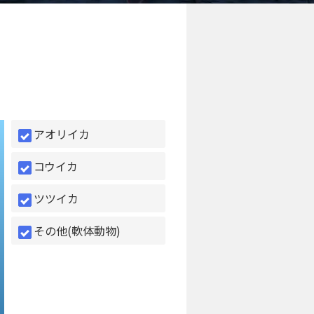
アオリイカ
コウイカ
ツツイカ
その他(軟体動物)