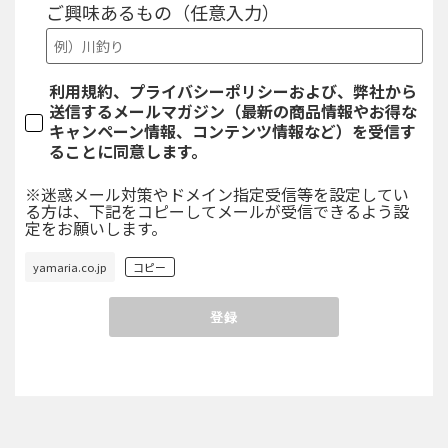
ご興味あるもの（任意入力）
のとなります。
(4)会員は、複数の ID 等を持つことはできません。
万が一、一人の会員が重複して会員登録を行い、複
数の ID 等を持つことが判明した場合には、当社は
利用規約、プライバシーポリシーおよび、弊社から
本人の承諾無く当該会員の複数の登録を抹消するこ
送信するメールマガジン（最新の商品情報やお得な
とがあります。
キャンペーン情報、コンテンツ情報など）を受信す
(5)会員が、第三者の ID 等を不正に利用したことに
ることに同意します。
より、当該第三者又は当社に損害を与えた場合、会
員は当該不正使用によって生じた損害を当該第三者
※迷惑メール対策やドメイン指定受信等を設定してい
又は当社に賠償するものとします。
る方は、下記をコピーしてメールが受信できるよう設
定をお願いします。
第４条 登録情報
1）ID 等を含む全ての会員の登録情報は当社が保
コピー
有・管理するものとします。会員の登録情報には、
本サイト上で公開される情報（以下「公開登録情
報」といいます。）と、本サイト上で公開されない
情報（以下「非公開登録情報」といいます。）があ
ります。
2）当社は、会員の登録情報を適切に管理、取り扱
うものとし、会員の登録情報のうち、特定の個人を
識別できる情報（以下、「個人情報」といいま
す。）の取り扱いについては、別途定める「本サイ
トにおけるプライバシーポリシーについて」に従う